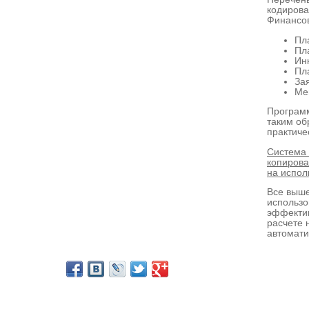
кодирова
Финансо
Пл
Пл
Ин
Пл
За
Ме
Программ
таким об
практичес
Система 
копирова
на испол
Все выше
использо
эффектив
расчете 
автомати