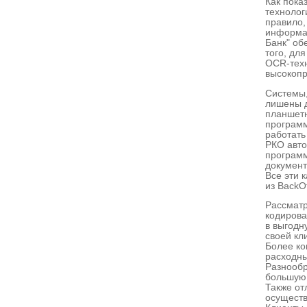
Как пока
технолог
правило,
информац
Банк" об
того, дл
OCR-техн
высокопр
Системы,
лишены д
планшетн
програм
работать
РКО авто
программ
документ
Все эти 
из BackOf
Рассматр
кодирова
в выгодн
своей кли
Более ко
расходны
Разнообр
большую 
Также от
осуществ