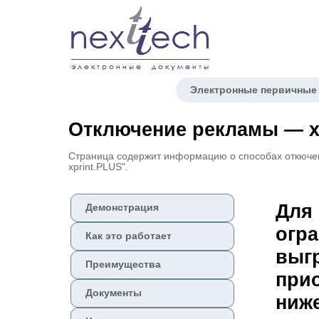
Электронные первичные
Отключение рекламы — x
Страница содержит информацию о способах откюче
xprint.PLUS".
Для
Демонстрация
огра
Как это работает
выг
Преимущества
при
Документы
ниж